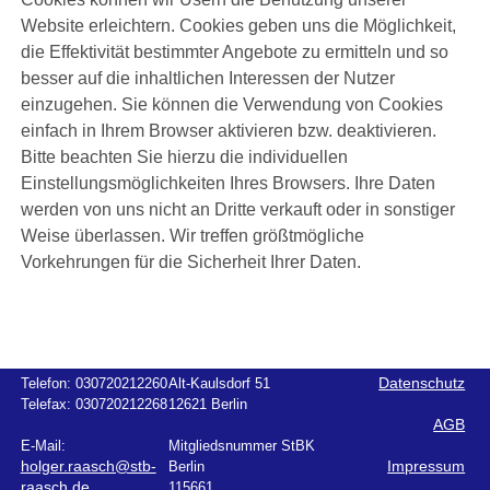
Website erleichtern. Cookies geben uns die Möglichkeit,
die Effektivität bestimmter Angebote zu ermitteln und so
besser auf die inhaltlichen Interessen der Nutzer
einzugehen. Sie können die Verwendung von Cookies
einfach in Ihrem Browser aktivieren bzw. deaktivieren.
Bitte beachten Sie hierzu die individuellen
Einstellungsmöglichkeiten Ihres Browsers. Ihre Daten
werden von uns nicht an Dritte verkauft oder in sonstiger
Weise überlassen. Wir treffen größtmögliche
Vorkehrungen für die Sicherheit Ihrer Daten.
Telefon:
030720212260
Alt-Kaulsdorf 51
Datenschutz
Telefax:
030720212268
12621 Berlin
AGB
E-Mail:
Mitgliedsnummer StBK
holger.raasch@stb-
Berlin
Impressum
raasch.de
115661