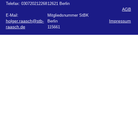
Telefax:
030720212268
12621 Berlin
AGB
E-Mail:
Mitgliedsnummer StBK
holger.raasch@stb-
Berlin
Impressum
raasch.de
115661