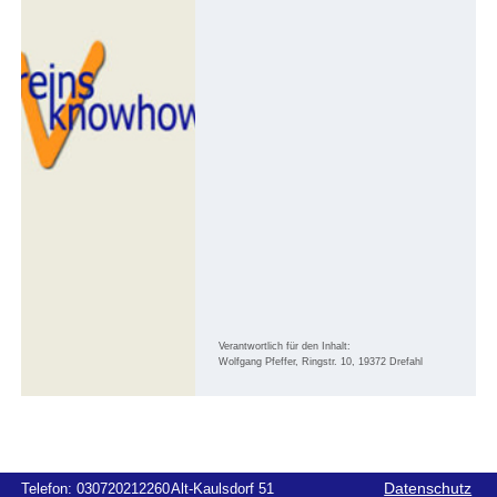
Verantwortlich für den Inhalt:
Wolfgang Pfeffer, Ringstr. 10, 19372 Drefahl
Telefon:
030720212260
Alt-Kaulsdorf 51
Datenschutz