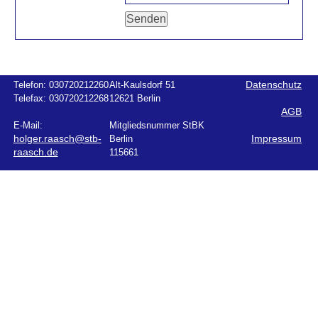
Telefon:
030720212260
Alt-Kaulsdorf 51
Datenschutz
Telefax:
030720212268
12621 Berlin
AGB
E-Mail:
Mitgliedsnummer StBK
holger.raasch@stb-
Berlin
Impressum
raasch.de
115661