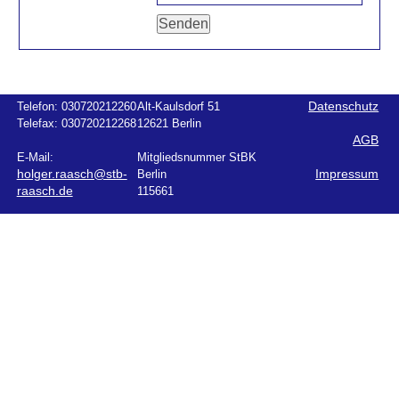
Telefon:
030720212260
Alt-Kaulsdorf 51
Datenschutz
Telefax:
030720212268
12621 Berlin
AGB
E-Mail:
Mitgliedsnummer StBK
holger.raasch@stb-
Berlin
Impressum
raasch.de
115661