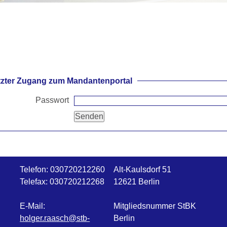
zter Zugang zum Mandantenportal
Passwort
Telefon:
030720212260
Alt-Kaulsdorf 51
Telefax:
030720212268
12621 Berlin
E-Mail:
Mitgliedsnummer StBK
holger.raasch@stb-
Berlin