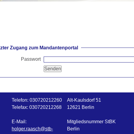
zter Zugang zum Mandantenportal
Passwort
Telefon:
030720212260
Alt-Kaulsdorf 51
Telefax:
030720212268
12621 Berlin
E-Mail:
Mitgliedsnummer StBK
holger.raasch@stb-
Berlin