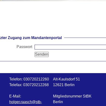
zter Zugang zum Mandantenportal
Passwort
Telefon:
030720212260
Alt-Kaulsdorf 51
Telefax:
030720212268
12621 Berlin
E-Mail:
Mitgliedsnummer StBK
holger.raasch@stb-
Berlin