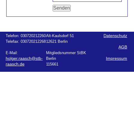
Telefon:
030720212260
Alt-Kaulsdorf 51
Datenschutz
Telefax:
030720212268
12621 Berlin
AGB
E-Mail:
Mitgliedsnummer StBK
holger.raasch@stb-
Berlin
Impressum
raasch.de
115661